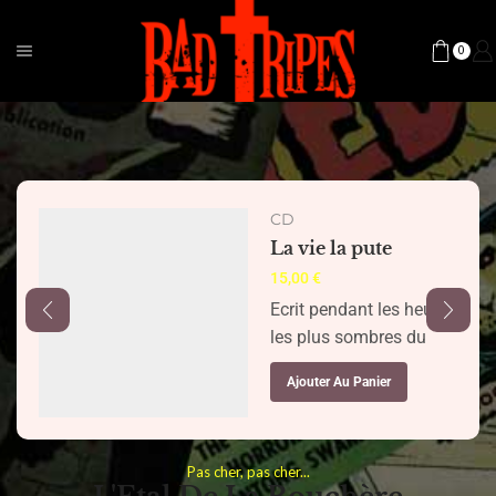
0
CD
La vie la pute
15,00
€
Ecrit pendant les heures
les plus sombres du
confinement et de la
Ajouter Au Panier
pandémie de COVID-19,
La Vie la Pute, loin
d’être une référence aux
Pas cher, pas cher...
belles de nuit, est à ce