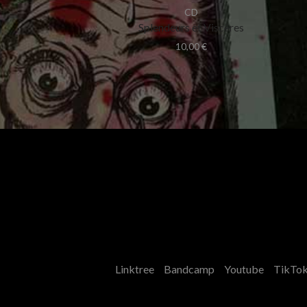
CD
Splendeurs et Viscères
10,00
€
Linktree
Bandcamp
Youtube
TikTo