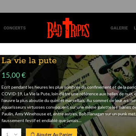
CONCERTS
GALERIE
La vie la pute
15,00
€
Ecrit pendant les heures les plus sombres du confinement et de la pan
COVID-19, La Vie la Pute, loin d’être une référence aux belles de nuit, e
l’œuvre la plus aboutie du quintet marseillais. Au sommet de leur art, no
équarisseurs virtuoses convoquent sur une même galette les mânes de
Paulin, Amy Winehouse et, entre autres, Bob Flanagan sur un punk meta
faussement festif et endiablé que jamais…
Ajouter Au Panier