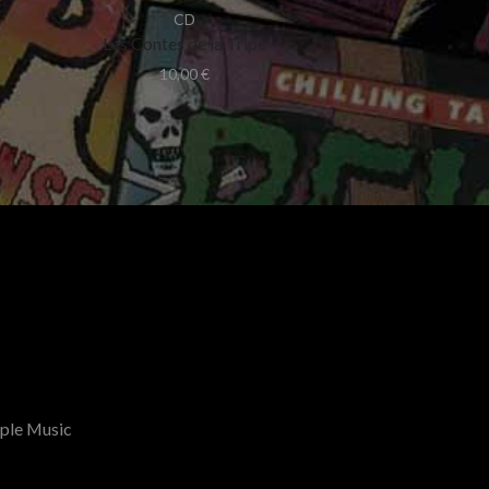
CD
Les Contes de la Tripe
10,00
€
ple Music