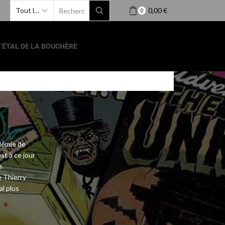
0,00
€
0
L’ÉTAL DE LA BOUCHÈRE
démie de
st à ce jour
s
 Thierry
l plus