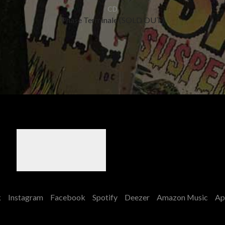
CD
Phase Terminale (SOLD OUT)
k
Instagram
Facebook
Spotify
Deezer
Amazon Music
Ap