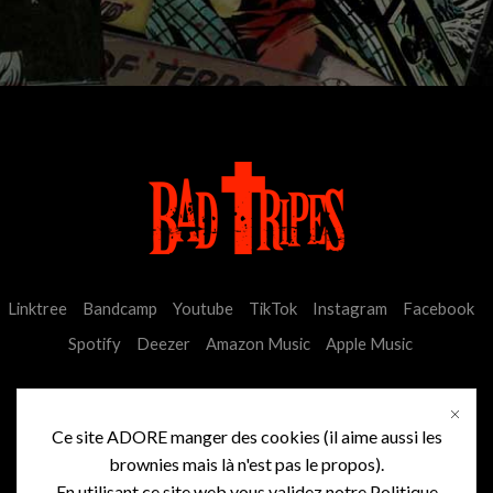
Linktree
Bandcamp
Youtube
TikTok
Instagram
Facebook
Spotify
Deezer
Amazon Music
Apple Music
Ce site ADORE manger des cookies (il aime aussi les
brownies mais là n'est pas le propos).
En utilisant ce site web vous validez notre Politique