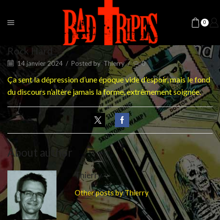
0
Rock Hard
14 janvier 2024
/
Posted by
Thierry
/
0
Ça sent la dépression d’une époque vide d’espoir, mais le fond
du discours n’altère jamais la forme, extrêmement soignée.
About author
Thierry
Other posts by Thierry