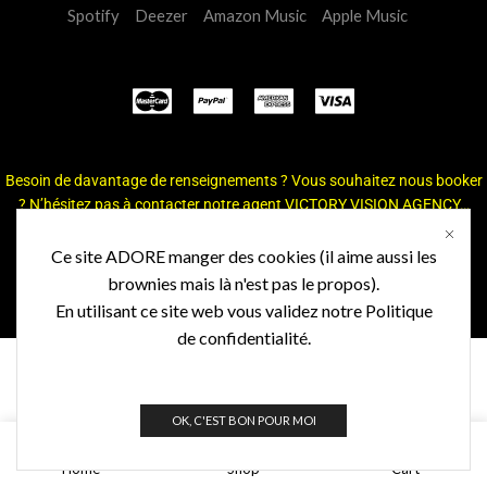
Spotify
Deezer
Amazon Music
Apple Music
Besoin de davantage de renseignements ? Vous souhaitez nous booker
? N’hésitez pas à contacter notre agent
VICTORY VISION AGENCY…
Copyright © 2024 Webdesign Thierry Caucino –
https://www.thierrycaucino.com
Ce site ADORE manger des cookies (il aime aussi les
brownies mais là n'est pas le propos).
En utilisant ce site web vous validez notre Politique
de confidentialité.
OK, C'EST BON POUR MOI
0
Home
Shop
Cart